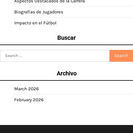
Aspectos Destacados de la Carrera
Biografías de Jugadores
Impacto en el Fútbol
Buscar
Search
for:
Archivo
March 2026
February 2026