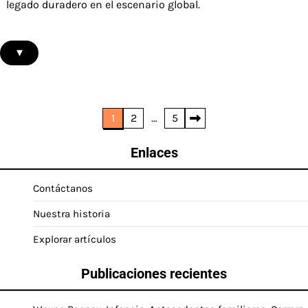
legado duradero en el escenario global.
▾
Posts
1
2
…
5
pagination
Enlaces
Contáctanos
Nuestra historia
Explorar artículos
Publicaciones recientes