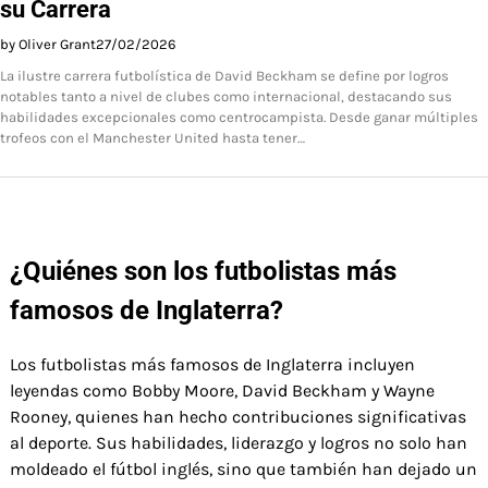
su Carrera
by Oliver Grant
27/02/2026
La ilustre carrera futbolística de David Beckham se define por logros
notables tanto a nivel de clubes como internacional, destacando sus
habilidades excepcionales como centrocampista. Desde ganar múltiples
trofeos con el Manchester United hasta tener…
¿Quiénes son los futbolistas más
famosos de Inglaterra?
Los futbolistas más famosos de Inglaterra incluyen
leyendas como Bobby Moore, David Beckham y Wayne
Rooney, quienes han hecho contribuciones significativas
al deporte. Sus habilidades, liderazgo y logros no solo han
moldeado el fútbol inglés, sino que también han dejado un