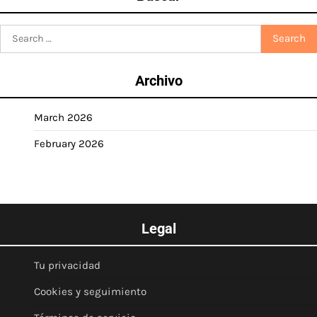
Search
for:
Archivo
March 2026
February 2026
Legal
Tu privacidad
Cookies y seguimiento