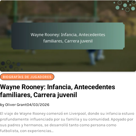
BIOGRAFÍAS DE JUGADORES
Wayne Rooney: Infancia, Antecedentes
familiares, Carrera juvenil
by Oliver Grant
04/03/2026
El viaje de Wayne Rooney comenzó en Liverpool, donde su infancia estuvo
profundamente influenciada por su familia y su comunidad. Apoyado por
sus padres y hermanos, se desarrolló tanto como persona como
futbolista, con experiencias…