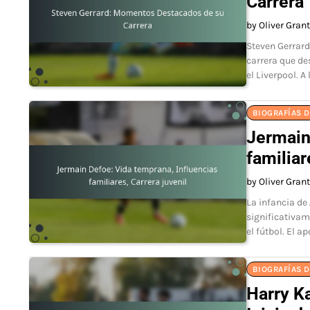
Carrera
by Oliver Grant
Steven Gerrard
carrera que de
el Liverpool. A
BIOGRAFÍAS 
Jermain
familiar
by Oliver Grant
La infancia de
significativam
el fútbol. El 
BIOGRAFÍAS 
Harry Ka