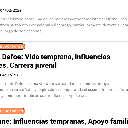
04/02/2026
 es celebrado como uno de los mejores centrocampistas del fútbol, con
staca su talento excepcional y liderazgo, particularmente durante su et
 lo largo de dos décadas,…
DE JUGADORES
 Defoe: Vida temprana, Influencias
es, Carrera juvenil
04/02/2026
 Jermain Defoe en una vibrante comunidad de Londres influyó
ente en su carácter y aspiraciones, preparando el escenario para su futu
apoyo inquebrantable de su familia desempeñó un…
DE JUGADORES
ne: Influencias tempranas, Apoyo famili