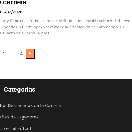
e carrera
03/02/2026
Harry Kane en el fútbol se puede atribuir a una combinación de influenc
luyendo un fuerte apoyo familiar y la orientación de entrenadores. El
 aliento de su familia y los…
1
…
4
5
Categorías
tos Destacados de la Carrera
afías de Jugadores
to en el Fútbol