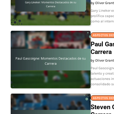
by Oliver Grant
Gary Lineker e
prolífica capa
como al interna
ASPECTOS DE
Paul Ga
Carrera
by Oliver Grant
Paul Gascoign
talento y creat
actuaciones i
consolidado s
ASPECTOS DE
Steven 