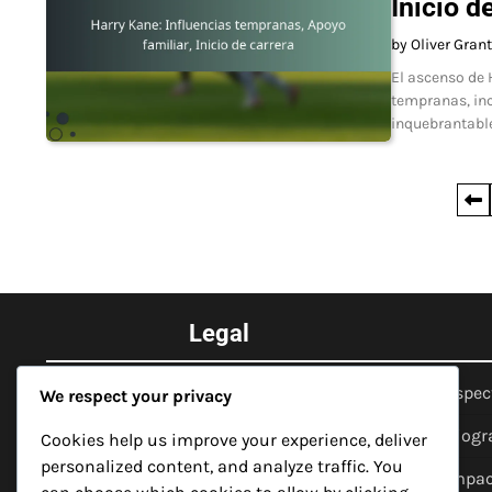
Inicio d
by Oliver Grant
El ascenso de 
tempranas, inc
inquebrantable
Posts
pagination
Legal
Tu privacidad
Aspec
We respect your privacy
Cookies y seguimiento
Biogr
Cookies help us improve your experience, deliver
personalized content, and analyze traffic. You
Términos de servicio
Impac