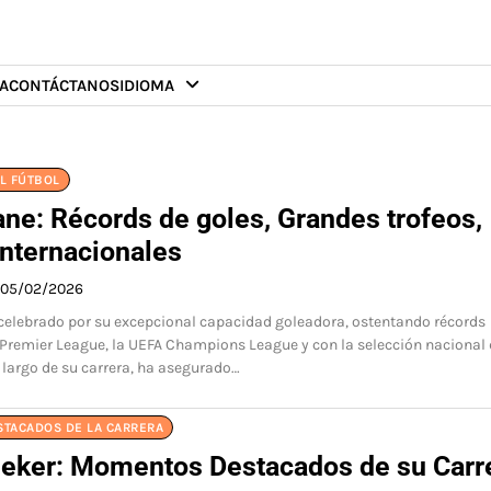
A
CONTÁCTANOS
IDIOMA
L FÚTBOL
ane: Récords de goles, Grandes trofeos,
internacionales
05/02/2026
celebrado por su excepcional capacidad goleadora, ostentando récords
 Premier League, la UEFA Champions League y con la selección nacional
o largo de su carrera, ha asegurado…
STACADOS DE LA CARRERA
neker: Momentos Destacados de su Carr