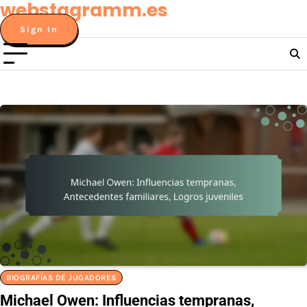
webstagramm.es
Skip
to
Sign In
content
BIOGRAFÍAS DE JUGADORES
Michael Owen: Influencias tempranas,